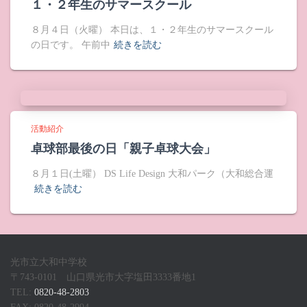
１・２年生のサマースクール
８月４日（火曜） 本日は、１・２年生のサマースクール
の日です。 午前中
続きを読む
活動紹介
卓球部最後の日「親子卓球大会」
８月１日(土曜） DS Life Design 大和パーク（大和総合運
続きを読む
光市立大和中学校
〒743-0101 山口県光市大字塩田3333番地1
TEL:
0820-48-2803