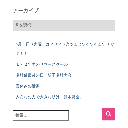
アーカイブ
ア
ー
カ
イ
8月11日（火曜）は２０２６光やまとワイワイまつりで
ブ
す！！
１・２年生のサマースクール
卓球部最後の日「親子卓球大会」
夏休みの活動
みんなの力で大きな助け「熊本募金」
検
索
: