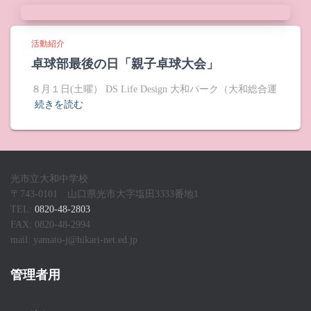
活動紹介
卓球部最後の日「親子卓球大会」
８月１日(土曜） DS Life Design 大和パーク（大和総合運
続きを読む
光市立大和中学校
〒743-0101 山口県光市大字塩田3333番地1
TEL:
0820-48-2803
FAX: 0820-48-2994
mail: yamato-j@hikari-net.ed.jp
管理者用