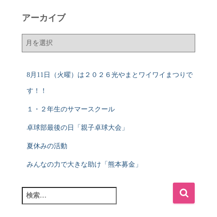
アーカイブ
ア
ー
カ
イ
8月11日（火曜）は２０２６光やまとワイワイまつりで
ブ
す！！
１・２年生のサマースクール
卓球部最後の日「親子卓球大会」
夏休みの活動
みんなの力で大きな助け「熊本募金」
検
索
: